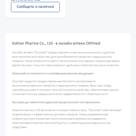
Сообщить о наличии
Kolmar Pharma Co., Ltd - в онлайн-аптеке OXYmed
Онлайн аптека "Oxymed" предоставляет клиентам уникальное и удобное
виртуальное пространство для приобретения лекарств и медицинских
товаров. Наша аптека отличается несколькими ключевыми преимуществами,
делая процесс покупок максимально удобным и безопасным для клиентов.
Широкий ассортимент и сертифицированная продукция
Oxymed гордится предоставлением богатого ассортимента
высококачественных лекарств и медицинских товаров. Весь наш товар
сертифицирован и прошел строгий контроль качества, обеспечивая нашим
клиентам полную уверенность в его эффективности и безопасности.
Быстрая доставка благодаря распределенной сети филиалов
Имея более чем 120 филиалов по всему Узбекистану, "Oxymed" обеспечивает
оперативную и эффективную доставку заказов. Наша разветвленная
инфраструктура позволяет минимизировать временные задержки,
обеспечивая клиентам быстрый доступ к необходимым медицинским
средствам