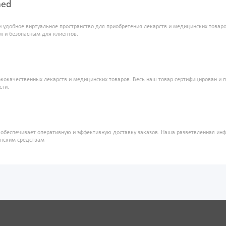
med
и удобное виртуальное пространство для приобретения лекарств и медицинских това
м и безопасным для клиентов.
кокачественных лекарств и медицинских товаров. Весь наш товар сертифицирован и 
сти.
" обеспечивает оперативную и эффективную доставку заказов. Наша разветвленная ин
инским средствам