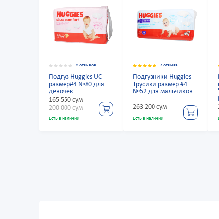
0 отзывов
2 отзыва
Подгуз Huggies UC
Подгузники Huggies
размер#4 №80 для
Трусики размер #4
девочек
№52 для мальчиков
165 550 сум
263 200 сум
200 000 сум
Есть в наличии
Есть в наличии