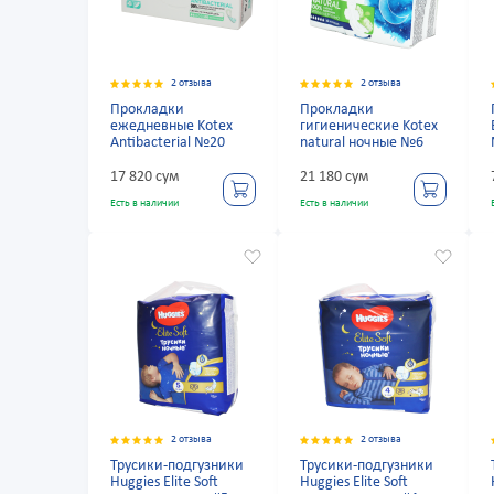
2 отзыва
2 отзыва
Прокладки
Прокладки
ежедневные Kotex
гигиенические Kotex
Antibacterial №20
natural ночные №6
17 820 сум
21 180 сум
Есть в наличии
Есть в наличии
2 отзыва
2 отзыва
Трусики-подгузники
Трусики-подгузники
Huggies Elite Soft
Huggies Elite Soft