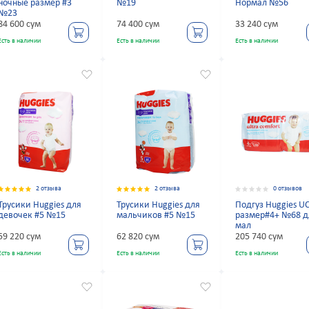
ночные размер #3
№19
Нормал №56
№23
84 600 сум
74 400 сум
33 240 сум
Есть в наличии
Есть в наличии
Есть в наличии
2 отзыва
2 отзыва
0 отзывов
Трусики Huggies для
Трусики Huggies для
Подгуз Huggies U
девочек #5 №15
мальчиков #5 №15
размер#4+ №68 д
мал
59 220 сум
62 820 сум
205 740 сум
Есть в наличии
Есть в наличии
Есть в наличии