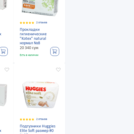
2 отзыва
Прокладки
x
гигиенические
"Kotex" natural
нормал №8
20 340 сум
Есть в наличии
2 отзыва
Подгузники Huggies
x
Elite Soft размер #0