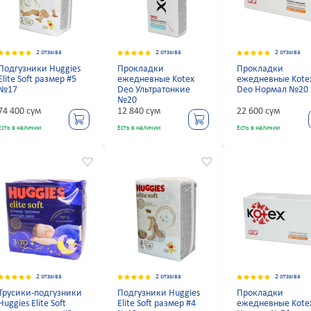
2 отзыва
2 отзыва
2 отзыва
Подгузники Huggies
Прокладки
Прокладки
Elite Soft размер #5
ежедневные Kotex
ежедневные Kote
№17
Deo Ультратонкие
Deo Нормал №20
№20
74 400 сум
12 840 сум
22 600 сум
Есть в наличии
Есть в наличии
Есть в наличии
2 отзыва
2 отзыва
2 отзыва
Трусики-подгузники
Подгузники Huggies
Прокладки
Huggies Elite Soft
Elite Soft размер #4
ежедневные Kote