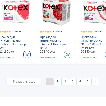
2 отзыва
2 отзыва
2 отзыва
Прокладки
Прокладки
Прокладки
гигиенические
гигиенические
гигиенические
"Kotex" Ultra супер
"Kotex" Ultra нормал
"Kotex" Ultra Soft
№8
№10
супер №8
21 180 сум
20 340 сум
20 340 сум
Есть в наличии
Есть в наличии
Есть в наличии
Показать еще
1
2
3
4
5