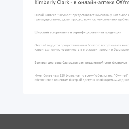
Kimberly Clark - в онлайн-аптеке OXY
Онлайн аптека "Oxymed" предоставляет клиентам уникальное 
преимуществами, делая процесс покупок максимально удобны
Широкий ассортимент и сертифицированная продукция
Oxymed гордится предоставлением богатого ассортимента высо
клиентам полную уверенность в его эффективности и безопасно
Быстрая доставка благодаря распределенной сети филиалов
Имея более чем 120 филиалов по всему Узбекистану, "Oxymed
обеспечивая клиентам быстрый доступ к необходимым медиц