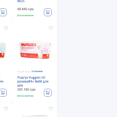
№25
48 840 сум
Есть в наличии
0 отзывов
C
Подгуз Huggies UC
ля
размер#4+ №68 для
дев
205 740 сум
Есть в наличии