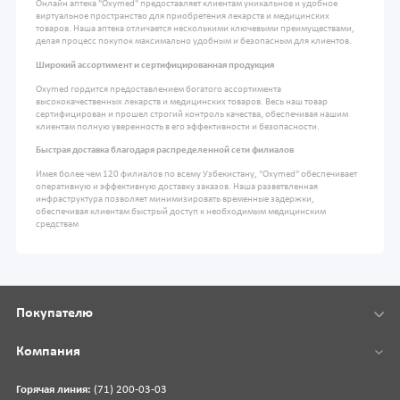
Онлайн аптека "Oxymed" предоставляет клиентам уникальное и удобное
виртуальное пространство для приобретения лекарств и медицинских
товаров. Наша аптека отличается несколькими ключевыми преимуществами,
делая процесс покупок максимально удобным и безопасным для клиентов.
Широкий ассортимент и сертифицированная продукция
Oxymed гордится предоставлением богатого ассортимента
высококачественных лекарств и медицинских товаров. Весь наш товар
сертифицирован и прошел строгий контроль качества, обеспечивая нашим
клиентам полную уверенность в его эффективности и безопасности.
Быстрая доставка благодаря распределенной сети филиалов
Имея более чем 120 филиалов по всему Узбекистану, "Oxymed" обеспечивает
оперативную и эффективную доставку заказов. Наша разветвленная
инфраструктура позволяет минимизировать временные задержки,
обеспечивая клиентам быстрый доступ к необходимым медицинским
средствам
Покупателю
Компания
Горячая линия:
(71) 200-03-03