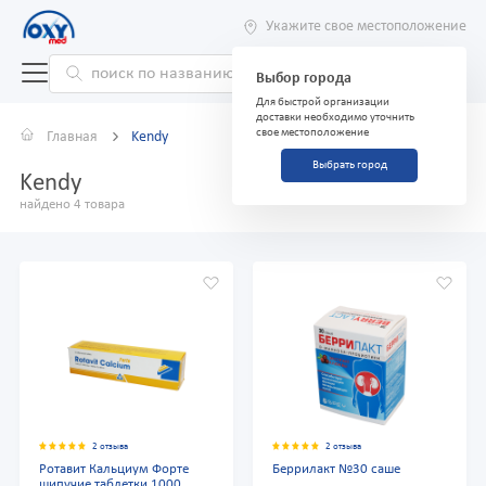
Укажите свое местоположение
Выбор города
Для быстрой организации
доставки необходимо уточнить
свое местоположение
Главная
Kendy
Выбрать город
Kendy
найдено 4 товара
2 отзыва
2 отзыва
Ротавит Кальциум Форте
Беррилакт №30 саше
шипучие таблетки 1000