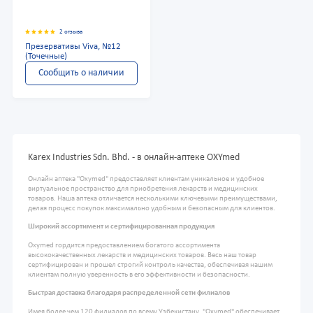
2 отзыва
Презервативы Viva, №12
(Точечные)
Сообщить о наличии
Karex Industries Sdn. Bhd. - в онлайн-аптеке OXYmed
Онлайн аптека "Oxymed" предоставляет клиентам уникальное и удобное
виртуальное пространство для приобретения лекарств и медицинских
товаров. Наша аптека отличается несколькими ключевыми преимуществами,
делая процесс покупок максимально удобным и безопасным для клиентов.
Широкий ассортимент и сертифицированная продукция
Oxymed гордится предоставлением богатого ассортимента
высококачественных лекарств и медицинских товаров. Весь наш товар
сертифицирован и прошел строгий контроль качества, обеспечивая нашим
клиентам полную уверенность в его эффективности и безопасности.
Быстрая доставка благодаря распределенной сети филиалов
Имея более чем 120 филиалов по всему Узбекистану, "Oxymed" обеспечивает