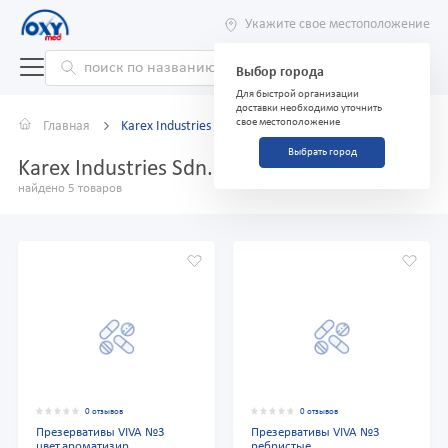
Укажите свое местоположение
Выбор города
Для быстрой организации
доставки необходимо уточнить
свое местоположение
Главная
Karex Industries Sdn. Bhd.
Выбрать город
Karex Industries Sdn. Bhd.
найдено 5 товаров
0 отзывов
0 отзывов
Презервативы VIVA №3
Презервативы VIVA №3
цвет.ароматизир.
ребристые