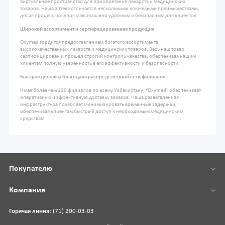
виртуальное пространство для приобретения лекарств и медицинских
товаров. Наша аптека отличается несколькими ключевыми преимуществами,
делая процесс покупок максимально удобным и безопасным для клиентов.
Широкий ассортимент и сертифицированная продукция
Oxymed гордится предоставлением богатого ассортимента
высококачественных лекарств и медицинских товаров. Весь наш товар
сертифицирован и прошел строгий контроль качества, обеспечивая нашим
клиентам полную уверенность в его эффективности и безопасности.
Быстрая доставка благодаря распределенной сети филиалов
Имея более чем 120 филиалов по всему Узбекистану, "Oxymed" обеспечивает
оперативную и эффективную доставку заказов. Наша разветвленная
инфраструктура позволяет минимизировать временные задержки,
обеспечивая клиентам быстрый доступ к необходимым медицинским
средствам
Покупателю
Компания
Горячая линия:
(71) 200-03-03