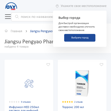
Укажите свое местоположение
Выбор города
Для быстрой организации
доставки необходимо уточнить
свое местоположение
Главная
Jiangsu Pengyao Pharmaceutical
Выбрать город
Jiangsu Pengyao Pharmaceutical
найдено 4 товара
0 отзывов
2 отзыва
Инфузиол-HED 250мл
Торрокс 200 мл
раствор для инфузий