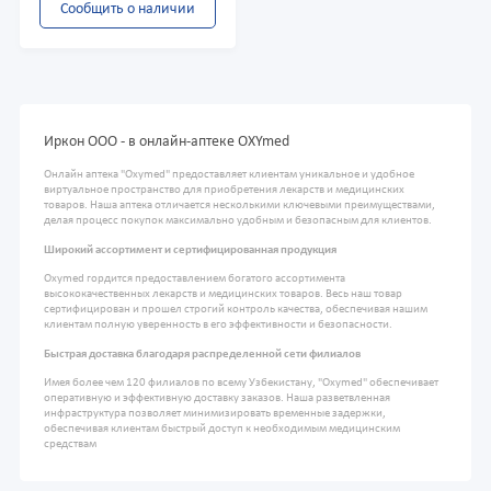
Сообщить о наличии
Иркон ООО - в онлайн-аптеке OXYmed
Онлайн аптека "Oxymed" предоставляет клиентам уникальное и удобное
виртуальное пространство для приобретения лекарств и медицинских
товаров. Наша аптека отличается несколькими ключевыми преимуществами,
делая процесс покупок максимально удобным и безопасным для клиентов.
Широкий ассортимент и сертифицированная продукция
Oxymed гордится предоставлением богатого ассортимента
высококачественных лекарств и медицинских товаров. Весь наш товар
сертифицирован и прошел строгий контроль качества, обеспечивая нашим
клиентам полную уверенность в его эффективности и безопасности.
Быстрая доставка благодаря распределенной сети филиалов
Имея более чем 120 филиалов по всему Узбекистану, "Oxymed" обеспечивает
оперативную и эффективную доставку заказов. Наша разветвленная
инфраструктура позволяет минимизировать временные задержки,
обеспечивая клиентам быстрый доступ к необходимым медицинским
средствам