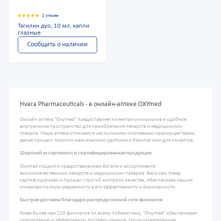
2 отзыва
Тагилин дуо, 10 мл, капли
глазные
Сообщить о наличии
Hvara Pharmaceuticals - в онлайн-аптеке OXYmed
Онлайн аптека "Oxymed" предоставляет клиентам уникальное и удобное
виртуальное пространство для приобретения лекарств и медицинских
товаров. Наша аптека отличается несколькими ключевыми преимуществами,
делая процесс покупок максимально удобным и безопасным для клиентов.
Широкий ассортимент и сертифицированная продукция
Oxymed гордится предоставлением богатого ассортимента
высококачественных лекарств и медицинских товаров. Весь наш товар
сертифицирован и прошел строгий контроль качества, обеспечивая нашим
клиентам полную уверенность в его эффективности и безопасности.
Быстрая доставка благодаря распределенной сети филиалов
Имея более чем 120 филиалов по всему Узбекистану, "Oxymed" обеспечивает
оперативную и эффективную доставку заказов. Наша разветвленная