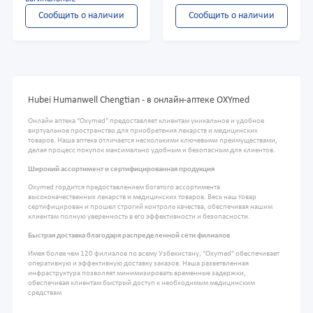
Сообщить о наличии
Сообщить о наличии
Hubei Humanwell Chengtian - в онлайн-аптеке OXYmed
Онлайн аптека "Oxymed" предоставляет клиентам уникальное и удобное
виртуальное пространство для приобретения лекарств и медицинских
товаров. Наша аптека отличается несколькими ключевыми преимуществами,
делая процесс покупок максимально удобным и безопасным для клиентов.
Широкий ассортимент и сертифицированная продукция
Oxymed гордится предоставлением богатого ассортимента
высококачественных лекарств и медицинских товаров. Весь наш товар
сертифицирован и прошел строгий контроль качества, обеспечивая нашим
клиентам полную уверенность в его эффективности и безопасности.
Быстрая доставка благодаря распределенной сети филиалов
Имея более чем 120 филиалов по всему Узбекистану, "Oxymed" обеспечивает
оперативную и эффективную доставку заказов. Наша разветвленная
инфраструктура позволяет минимизировать временные задержки,
обеспечивая клиентам быстрый доступ к необходимым медицинским
средствам