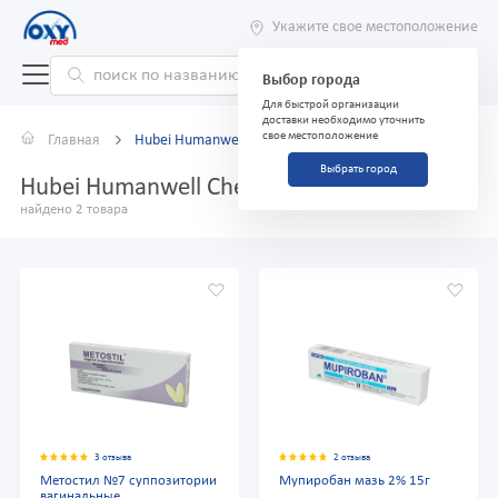
Укажите свое местоположение
Выбор города
Для быстрой организации
доставки необходимо уточнить
свое местоположение
Главная
Hubei Humanwell Chengtian
Выбрать город
Hubei Humanwell Chengtian
найдено 2 товара
3 отзыва
2 отзыва
Метостил №7 суппозитории
Мупиробан мазь 2% 15г
вагинальные