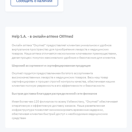
Сообщить о наличии
Help S.A. - в онлайн-аптеке OXYmed
Онлайн аптека "Oxymed" предоставляет клиентам уникальное и удобное
виртуальное пространство для приобретения лекарств и медицинских
товаров. Наша аптека отличается несколькими ключевыми преимуществами,
делая процесс покупок максимально удобным и безопасным для клиентов.
Широкий ассортимент и сертифицированная продукция
Oxymed гордится предоставлением богатого ассортимента
высококачественных лекарств и медицинских товаров. Весь наш товар
сертифицирован и прошел строгий контроль качества, обеспечивая нашим
клиентам полную уверенность в его эффективности и безопасности.
Быстрая доставка благодаря распределенной сети филиалов
Имея более чем 120 филиалов по всему Узбекистану, "Oxymed" обеспечивает
оперативную и эффективную доставку заказов. Наша разветвленная
инфраструктура позволяет минимизировать временные задержки,
обеспечивая клиентам быстрый доступ к необходимым медицинским
средствам