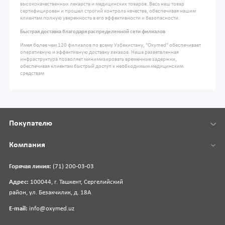
высококачественных лекарств и медицинских товаров. Весь наш товар
сертифицирован и прошел строгий контроль качества, обеспечивая нашим
клиентам полную уверенность в его эффективности и безопасности.
Быстрая доставка благодаря распределенной сети филиалов
Имея более чем 120 филиалов по всему Узбекистану, "Oxymed" обеспечивает
оперативную и эффективную доставку заказов. Наша разветвленная
инфраструктура позволяет минимизировать временные задержки,
обеспечивая клиентам быстрый доступ к необходимым медицинским
средствам
Покупателю
Компания
Горячая линия:
(71) 200-03-03
Адрес:
100044, г. Ташкент, Сергелийский
район, ул. Безакчилик, д. 18А
E-mail:
info@oxymed.uz