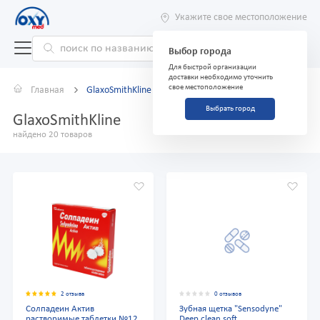
Укажите свое местоположение
Выбор города
Для быстрой организации
доставки необходимо уточнить
свое местоположение
Главная
GlaxoSmithKline
Выбрать город
GlaxoSmithKline
найдено 20 товаров
2 отзыва
0 отзывов
Солпадеин Актив
Зубная щетка "Sensodyne"
растворимые таблетки №12
Deep clean soft