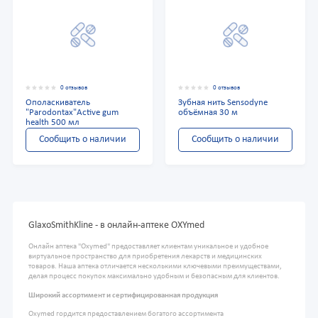
0 отзывов
0 отзывов
Ополаскиватель
Зубная нить Sensodyne
"Parodontax"Active gum
объёмная 30 м
health 500 мл
Сообщить о наличии
Сообщить о наличии
GlaxoSmithKline - в онлайн-аптеке OXYmed
Онлайн аптека "Oxymed" предоставляет клиентам уникальное и удобное
виртуальное пространство для приобретения лекарств и медицинских
товаров. Наша аптека отличается несколькими ключевыми преимуществами,
делая процесс покупок максимально удобным и безопасным для клиентов.
Широкий ассортимент и сертифицированная продукция
Oxymed гордится предоставлением богатого ассортимента