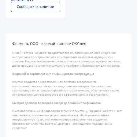
Сообщить о наличии
Фермент, ООО - в онлайн-аптеке OXYmed
Онлайн аптека "Oxymed" предоставляет клиентам уникальное и удобное
виртуальное пространство для приобретения лекарств и медицинских
товаров. Наша аптека отличается несколькими ключевыми преимуществами,
делая процесс покупок максимально удобным и безопасным для клиентов.
Широкий ассортимент и сертифицированная продукция
Oxymed гордится предоставлением богатого ассортимента
высококачественных лекарств и медицинских товаров. Весь наш товар
сертифицирован и прошел строгий контроль качества, обеспечивая нашим
клиентам полную уверенность в его эффективности и безопасности.
Быстрая доставка благодаря распределенной сети филиалов
Имея более чем 120 филиалов по всему Узбекистану, "Oxymed" обеспечивает
оперативную и эффективную доставку заказов. Наша разветвленная
инфраструктура позволяет минимизировать временные задержки,
обеспечивая клиентам быстрый доступ к необходимым медицинским
средствам