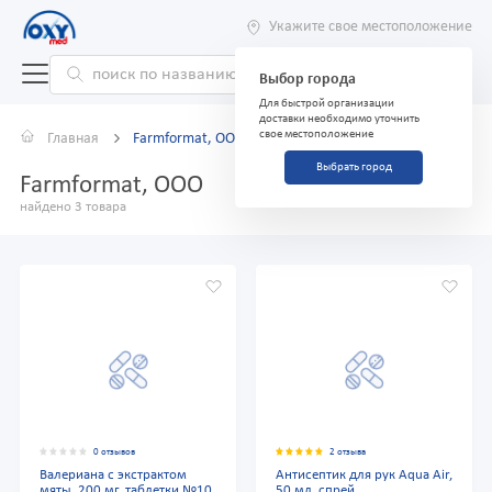
Укажите свое местоположение
Выбор города
Для быстрой организации
доставки необходимо уточнить
свое местоположение
Главная
Farmformat, ООО
Выбрать город
Farmformat, ООО
найдено 3 товара
0 отзывов
2 отзыва
Валериана с экстрактом
Антисептик для рук Aqua Air,
мяты, 200 мг, таблетки №10
50 мл, спрей