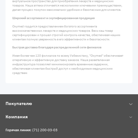
виртуальное пространство для приобретения лекарств и медицинских
товаров. Наша аптека отличается несколькими ключевыми преимуществами,
делая процесс покупок максимально удобным и безопасным для клиентов.
Широкий ассортимент и сертифицированная продукция
Oxymed гордится предоставлением богатого ассортимента
высококачественных лекарств и медицинских товаров. Весь наш товар
сертифицирован и прошел строгий контроль качества, обеспечивая нашим
клиентам полную уверенность в его эффективности и безопасности.
Быстрая доставка благодаря распределенной сети филиалов
Имея более чем 120 филиалов по всему Узбекистану, "Oxymed" обеспечивает
оперативную и эффективную доставку заказов. Наша разветвленная
инфраструктура позволяет минимизировать временные задержки,
обеспечивая клиентам быстрый доступ к необходимым медицинским
средствам
Покупателю
Компания
Горячая линия:
(71) 200-03-03