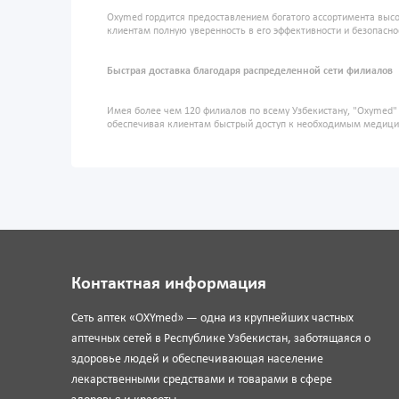
Oxymed гордится предоставлением богатого ассортимента высо
клиентам полную уверенность в его эффективности и безопасно
Быстрая доставка благодаря распределенной сети филиалов
Имея более чем 120 филиалов по всему Узбекистану, "Oxymed
обеспечивая клиентам быстрый доступ к необходимым медиц
Контактная информация
Сеть аптек «OXYmed» — одна из крупнейших частных
аптечных сетей в Республике Узбекистан, заботящаяся о
здоровье людей и обеспечивающая население
лекарственными средствами и товарами в сфере