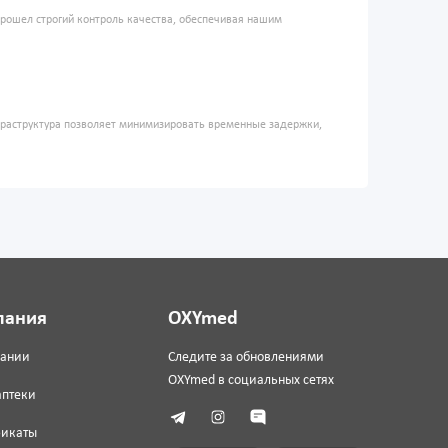
прошел строгий контроль качества, обеспечивая нашим
фраструктура позволяет минимизировать временные задержки,
пания
OXYmed
пании
Следите за обновлениями
OXYmed в социальных сетях
аптеки
фикаты