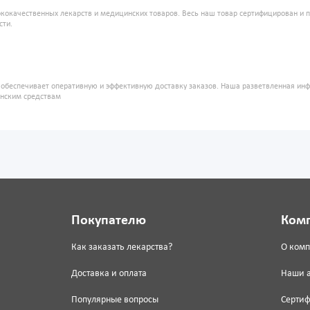
кокачественных лекарств и медицинских товаров. Весь наш товар сертифицирован и 
сти.
" обеспечивает оперативную и эффективную доставку заказов. Наша разветвленная ин
инским средствам
Покупателю
Ком
Как заказать лекарства?
О ком
Доставка и оплата
Наши 
Популярные вопросы
Серти