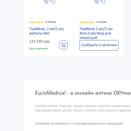
2 отзыва
2 отзыва
Ламбене, 2 мл/1 мл,
Ламбене 2 мл/1 мл
ампулы №6
№3+3 раствор для
инъекций
123 720 сум
Сообщить о наличии
Есть в наличии
EuroMedical - в онлайн-аптеке OXYme
Онлайн аптека "Oxymed" предоставляет клиентам уникальное 
преимуществами, делая процесс покупок максимально удобны
Широкий ассортимент и сертифицированная продукция