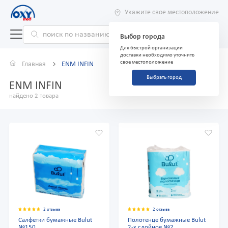
Укажите свое местоположение
Выбор города
Для быстрой организации
доставки необходимо уточнить
свое местоположение
Главная
ENM INFIN
Выбрать город
ENM INFIN
найдено 2 товара
2 отзыва
2 отзыва
Салфетки бумажные Bulut
Полотенце бумажные Bulut
№150
2-х слойное №2