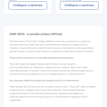
Сообщить о наличии
Сообщить о наличии
ENM INFIN - в онлайн-аптеке OXYmed
Онлайн аптека "Oxymed" предоставляет клиентам уникальное и удобное
виртуальное пространство для приобретения лекарств и медицинских
товаров. Наша аптека отличается несколькими ключевыми преимуществами,
делая процесс покупок максимально удобным и безопасным для клиентов.
Широкий ассортимент и сертифицированная продукция
Oxymed гордится предоставлением богатого ассортимента
высококачественных лекарств и медицинских товаров. Весь наш товар
сертифицирован и прошел строгий контроль качества, обеспечивая нашим
клиентам полную уверенность в его эффективности и безопасности.
Быстрая доставка благодаря распределенной сети филиалов
Имея более чем 120 филиалов по всему Узбекистану, "Oxymed" обеспечивает
оперативную и эффективную доставку заказов. Наша разветвленная
инфраструктура позволяет минимизировать временные задержки,
обеспечивая клиентам быстрый доступ к необходимым медицинским
средствам