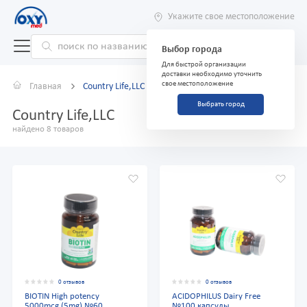
Укажите свое местоположение
Выбор города
Для быстрой организации
доставки необходимо уточнить
свое местоположение
Главная
Country Life,LLC
Выбрать город
Country Life,LLC
найдено 8 товаров
0 отзывов
0 отзывов
BIOTIN High potency
ACIDOPHILUS Dairy Free
5000mcg (5mg) №60
№100 капсулы