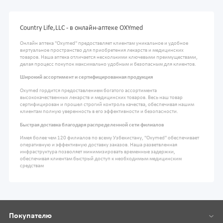
Country Life,LLC - в онлайн-аптеке OXYmed
Онлайн аптека "Oxymed" предоставляет клиентам уникальное и удобное
виртуальное пространство для приобретения лекарств и медицинских
товаров. Наша аптека отличается несколькими ключевыми преимуществами,
делая процесс покупок максимально удобным и безопасным для клиентов.
Широкий ассортимент и сертифицированная продукция
Oxymed гордится предоставлением богатого ассортимента
высококачественных лекарств и медицинских товаров. Весь наш товар
сертифицирован и прошел строгий контроль качества, обеспечивая нашим
клиентам полную уверенность в его эффективности и безопасности.
Быстрая доставка благодаря распределенной сети филиалов
Имея более чем 120 филиалов по всему Узбекистану, "Oxymed" обеспечивает
оперативную и эффективную доставку заказов. Наша разветвленная
инфраструктура позволяет минимизировать временные задержки,
обеспечивая клиентам быстрый доступ к необходимым медицинским
средствам
Покупателю