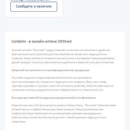
Сообщить о наличии
Condomi - в онлайн-аптеке OXYmed
Онлайн аптека "Oxymed" предоставляет клиентам уникальное и удобное
виртуальное пространство для приобретения лекарств и медицинских
товаров. Наша аптека отличается несколькими ключевыми преимуществами,
делая процесс покупок максимально удобным и безопасным для клиентов.
Широкий ассортимент и сертифицированная продукция
Oxymed гордится предоставлением богатого ассортимента
высококачественных лекарств и медицинских товаров. Весь наш товар
сертифицирован и прошел строгий контроль качества, обеспечивая нашим
клиентам полную уверенность в его эффективности и безопасности.
Быстрая доставка благодаря распределенной сети филиалов
Имея более чем 120 филиалов по всему Узбекистану, "Oxymed" обеспечивает
оперативную и эффективную доставку заказов. Наша разветвленная
инфраструктура позволяет минимизировать временные задержки,
обеспечивая клиентам быстрый доступ к необходимым медицинским
средствам