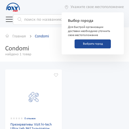
Укажите свое местоположение
Выбор города
Для быстрой организации
доставки необходимо уточнить
свое местоположение
Главная
Condomi
Выбрать город
Condomi
найдено 1 товар
0 отзывов
Презервативы Vizit hi-tech
Ultra Ligh №12ультратон