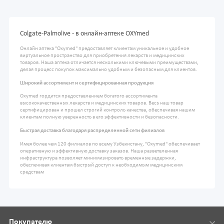
Colgate-Palmolive - в онлайн-аптеке OXYmed
Онлайн аптека "Oxymed" предоставляет клиентам уникальное и удобное
виртуальное пространство для приобретения лекарств и медицинских
товаров. Наша аптека отличается несколькими ключевыми преимуществами,
делая процесс покупок максимально удобным и безопасным для клиентов.
Широкий ассортимент и сертифицированная продукция
Oxymed гордится предоставлением богатого ассортимента
высококачественных лекарств и медицинских товаров. Весь наш товар
сертифицирован и прошел строгий контроль качества, обеспечивая нашим
клиентам полную уверенность в его эффективности и безопасности.
Быстрая доставка благодаря распределенной сети филиалов
Имея более чем 120 филиалов по всему Узбекистану, "Oxymed" обеспечивает
оперативную и эффективную доставку заказов. Наша разветвленная
инфраструктура позволяет минимизировать временные задержки,
обеспечивая клиентам быстрый доступ к необходимым медицинским
средствам
Покупателю