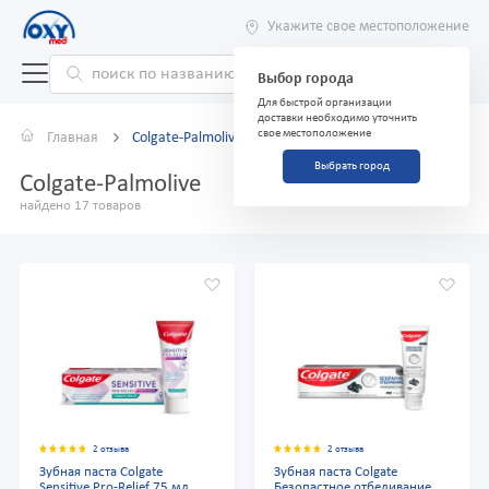
Укажите свое местоположение
Выбор города
Для быстрой организации
доставки необходимо уточнить
свое местоположение
Главная
Colgate-Palmolive
Выбрать город
Colgate-Palmolive
найдено 17 товаров
2 отзыва
2 отзыва
Зубная паста Colgate
Зубная паста Colgate
Sensitive Pro-Relief 75 мл
Безопастное отбеливание