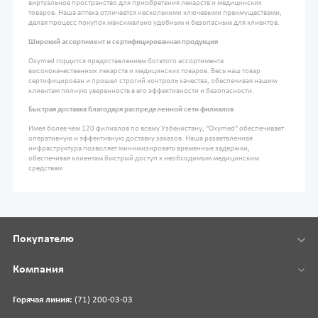
виртуальное пространство для приобретения лекарств и медицинских
товаров. Наша аптека отличается несколькими ключевыми преимуществами,
делая процесс покупок максимально удобным и безопасным для клиентов.
Широкий ассортимент и сертифицированная продукция
Oxymed гордится предоставлением богатого ассортимента
высококачественных лекарств и медицинских товаров. Весь наш товар
сертифицирован и прошел строгий контроль качества, обеспечивая нашим
клиентам полную уверенность в его эффективности и безопасности.
Быстрая доставка благодаря распределенной сети филиалов
Имея более чем 120 филиалов по всему Узбекистану, "Oxymed" обеспечивает
оперативную и эффективную доставку заказов. Наша разветвленная
инфраструктура позволяет минимизировать временные задержки,
обеспечивая клиентам быстрый доступ к необходимым медицинским
средствам
Покупателю
Компания
Горячая линия:
(71) 200-03-03