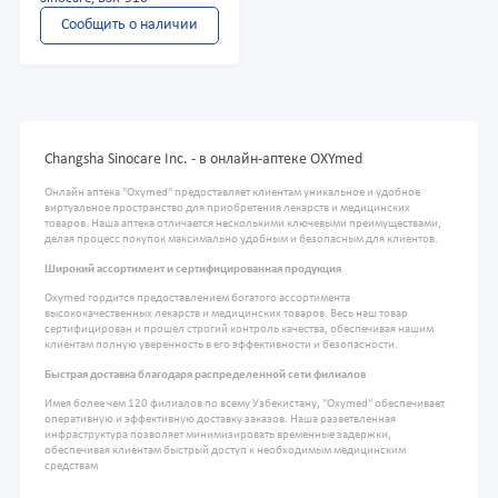
Сообщить о наличии
Changsha Sinocare Inc. - в онлайн-аптеке OXYmed
Онлайн аптека "Oxymed" предоставляет клиентам уникальное и удобное
виртуальное пространство для приобретения лекарств и медицинских
товаров. Наша аптека отличается несколькими ключевыми преимуществами,
делая процесс покупок максимально удобным и безопасным для клиентов.
Широкий ассортимент и сертифицированная продукция
Oxymed гордится предоставлением богатого ассортимента
высококачественных лекарств и медицинских товаров. Весь наш товар
сертифицирован и прошел строгий контроль качества, обеспечивая нашим
клиентам полную уверенность в его эффективности и безопасности.
Быстрая доставка благодаря распределенной сети филиалов
Имея более чем 120 филиалов по всему Узбекистану, "Oxymed" обеспечивает
оперативную и эффективную доставку заказов. Наша разветвленная
инфраструктура позволяет минимизировать временные задержки,
обеспечивая клиентам быстрый доступ к необходимым медицинским
средствам