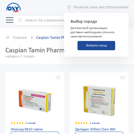
Укажите свое местоположение
Выбор города
Для быстрой организации
доставки необходимо уточнить
свое местоположение
Главная
Caspian Tamin Pharm/68/
Выбрать город
Caspian Tamin Pharm/68/
найдено 2 товара
2 отзыва
2 отзыва
Ипроид №10 свечи
Даладик 300мг/2мл №5