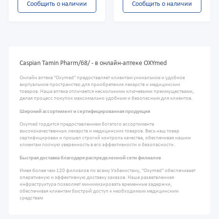
Сообщить о наличии
Сообщить о наличии
Caspian Tamin Pharm/68/ - в онлайн-аптеке OXYmed
Онлайн аптека "Oxymed" предоставляет клиентам уникальное и удобное
виртуальное пространство для приобретения лекарств и медицинских
товаров. Наша аптека отличается несколькими ключевыми преимуществами,
делая процесс покупок максимально удобным и безопасным для клиентов.
Широкий ассортимент и сертифицированная продукция
Oxymed гордится предоставлением богатого ассортимента
высококачественных лекарств и медицинских товаров. Весь наш товар
сертифицирован и прошел строгий контроль качества, обеспечивая нашим
клиентам полную уверенность в его эффективности и безопасности.
Быстрая доставка благодаря распределенной сети филиалов
Имея более чем 120 филиалов по всему Узбекистану, "Oxymed" обеспечивает
оперативную и эффективную доставку заказов. Наша разветвленная
инфраструктура позволяет минимизировать временные задержки,
обеспечивая клиентам быстрый доступ к необходимым медицинским
средствам