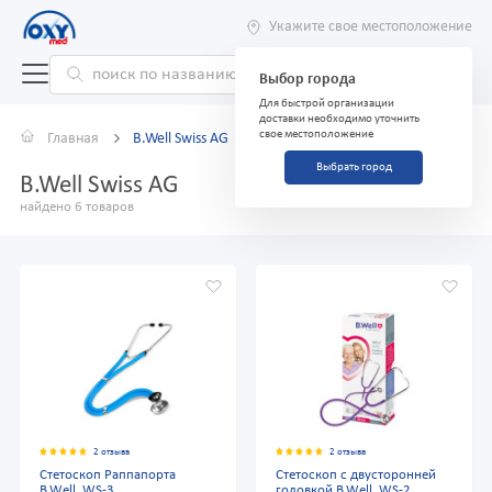
Укажите свое местоположение
Выбор города
Для быстрой организации
доставки необходимо уточнить
свое местоположение
Главная
B.Well Swiss AG
Выбрать город
B.Well Swiss AG
найдено 6 товаров
2 отзыва
2 отзыва
Стетоскоп Раппапорта
Стетоскоп с двусторонней
B.Well, WS-3
головкой B.Well, WS-2