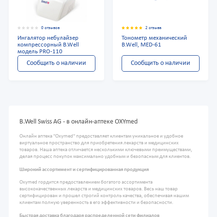
0 отзывов
2 отзыва
Ингалятор небулайзер
Тонометр механический
компрессорный B.Well
B.Well, MED-61
модель PRO-110
Сообщить о наличии
Сообщить о наличии
B.Well Swiss AG - в онлайн-аптеке OXYmed
Онлайн аптека "Oxymed" предоставляет клиентам уникальное и удобное
виртуальное пространство для приобретения лекарств и медицинских
товаров. Наша аптека отличается несколькими ключевыми преимуществами,
делая процесс покупок максимально удобным и безопасным для клиентов.
Широкий ассортимент и сертифицированная продукция
Oxymed гордится предоставлением богатого ассортимента
высококачественных лекарств и медицинских товаров. Весь наш товар
сертифицирован и прошел строгий контроль качества, обеспечивая нашим
клиентам полную уверенность в его эффективности и безопасности.
Быстрая доставка благодаря распределенной сети филиалов