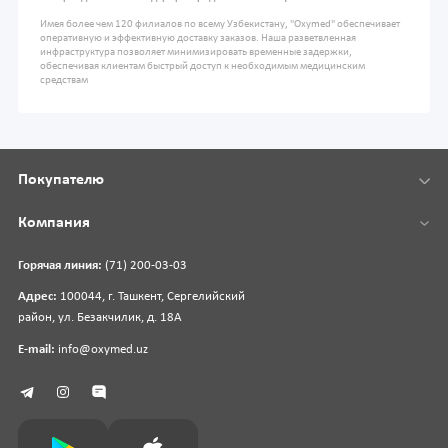
Имея более чем 120 филиалов по всему Узбекистану, "Oxymed" обеспечивает
оперативную и эффективную доставку заказов. Наша разветвленная
инфраструктура позволяет минимизировать временные задержки,
обеспечивая клиентам быстрый доступ к необходимым медицинским
средствам
Покупателю
Компания
Горячая линия:
(71) 200-03-03
Адрес:
100044, г. Ташкент, Сергелийский
район, ул. Безакчилик, д. 18А
E-mail:
info@oxymed.uz