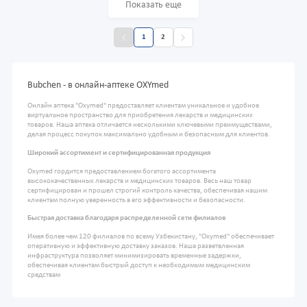
Показать еще
1
2
Bubchen - в онлайн-аптеке OXYmed
Онлайн аптека "Oxymed" предоставляет клиентам уникальное и удобное
виртуальное пространство для приобретения лекарств и медицинских
товаров. Наша аптека отличается несколькими ключевыми преимуществами,
делая процесс покупок максимально удобным и безопасным для клиентов.
Широкий ассортимент и сертифицированная продукция
Oxymed гордится предоставлением богатого ассортимента
высококачественных лекарств и медицинских товаров. Весь наш товар
сертифицирован и прошел строгий контроль качества, обеспечивая нашим
клиентам полную уверенность в его эффективности и безопасности.
Быстрая доставка благодаря распределенной сети филиалов
Имея более чем 120 филиалов по всему Узбекистану, "Oxymed" обеспечивает
оперативную и эффективную доставку заказов. Наша разветвленная
инфраструктура позволяет минимизировать временные задержки,
обеспечивая клиентам быстрый доступ к необходимым медицинским
средствам