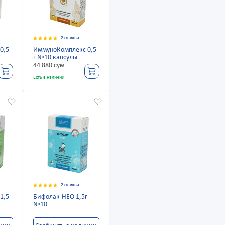
2 отзыва
0,5
ИммуноКомплекс 0,5
г №10 капсулы
44 880 сум
Есть в наличии
2 отзыва
1,5
Бифолак-НЕО 1,5г
№10