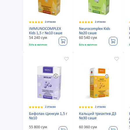
2 отзыва
2 отзыва
IMMUNOCOMPLEX
Neurocomplex Kids
Kids 1,5 г №10 саше
№20 саше
54 240 сум
60 540 сум
Есть в наличии
Есть в наличии
2 отзыва
2 отзыва
Бифолак-Цинкум 1,5 г
Кальций триактив Д3
№10
№30 саше
55 800 сум
60 360 сум