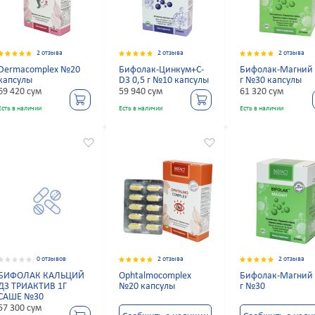
2 отзыва
2 отзыва
2 отзыва
Dermacomplex №20
Бифолак-Цинкум+С-
Бифолак-Магний 
капсулы
D3 0,5 г №10 капсулы
г №30 капсулы
69 420 сум
59 940 сум
61 320 сум
Есть в наличии
Есть в наличии
Есть в наличии
0 отзывов
2 отзыва
2 отзыва
БИФОЛАК КАЛЬЦИЙ
Ophtalmocomplex
Бифолак-Магний 
Д3 ТРИАКТИВ 1Г
№20 капсулы
г №30
САШЕ №30
57 300 сум