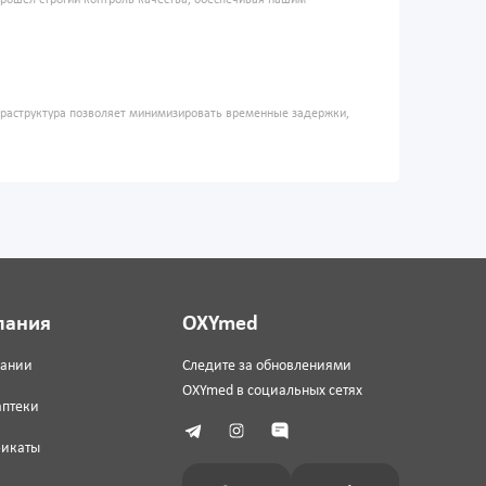
прошел строгий контроль качества, обеспечивая нашим
фраструктура позволяет минимизировать временные задержки,
пания
OXYmed
пании
Следите за обновлениями
OXYmed в социальных сетях
аптеки
фикаты