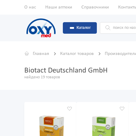
О нас
Наши аптеки
Справочники
Контакт
Каталог
Главная
Каталог товаров
Производител
Biotact Deutschland GmbH
найдено 19 товаров