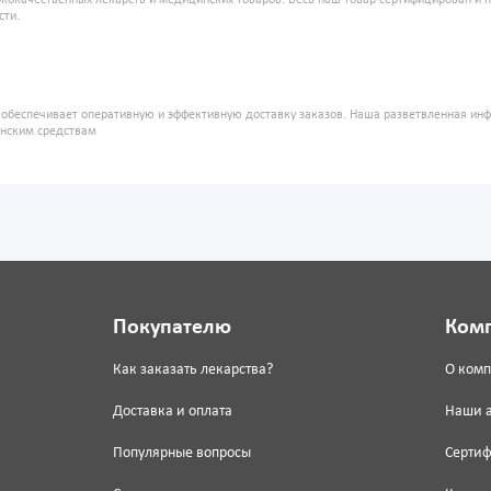
кокачественных лекарств и медицинских товаров. Весь наш товар сертифицирован и 
сти.
" обеспечивает оперативную и эффективную доставку заказов. Наша разветвленная ин
инским средствам
Покупателю
Ком
Как заказать лекарства?
О ком
Доставка и оплата
Наши 
Популярные вопросы
Серти