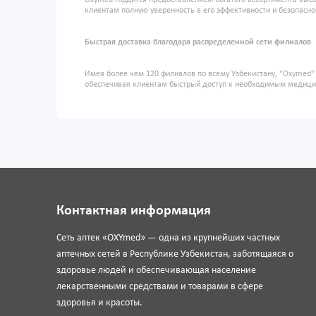
Oxymed гордится предоставлением богатого ассортимента высо
клиентам полную уверенность в его эффективности и безопасно
Быстрая доставка благодаря распределенной сети филиалов
Имея более чем 120 филиалов по всему Узбекистану, "Oxymed
обеспечивая клиентам быстрый доступ к необходимым медиц
Контактная информация
Сеть аптек «OXYmed» — одна из крупнейших частных
аптечных сетей в Республике Узбекистан, заботящаяся о
здоровье людей и обеспечивающая население
лекарственными средствами и товарами в сфере
здоровья и красоты.