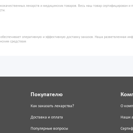
кокачественных лекарств и медицинских товаров. Весь наш товар сертифицирован и 
сти.
" обеспечивает оперативную и эффективную доставку заказов. Наша разветвленная ин
инским средствам
Покупателю
Ком
Как заказать лекарства?
О ком
Доставка и оплата
Наши 
Популярные вопросы
Серти