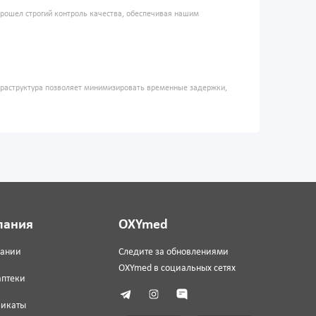
прошел строгий контроль качества, обеспечивая нашим
фраструктура позволяет минимизировать временные задержки,
пания
OXYmed
пании
Следите за обновлениями
OXYmed в социальных сетях
аптеки
фикаты