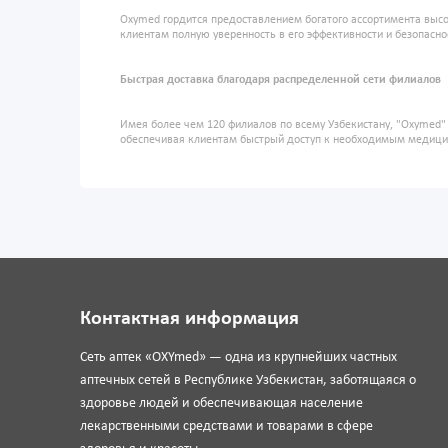
Oxymed гордится предоставлением богатого ассортимента высо
клиентам полную уверенность в его эффективности и безопасно
Быстрая доставка благодаря распределенной сети филиалов
Имея более чем 120 филиалов по всему Узбекистану, "Oxymed
обеспечивая клиентам быстрый доступ к необходимым медиц
Контактная информация
Сеть аптек «OXYmed» — одна из крупнейших частных
аптечных сетей в Республике Узбекистан, заботящаяся о
здоровье людей и обеспечивающая население
лекарственными средствами и товарами в сфере