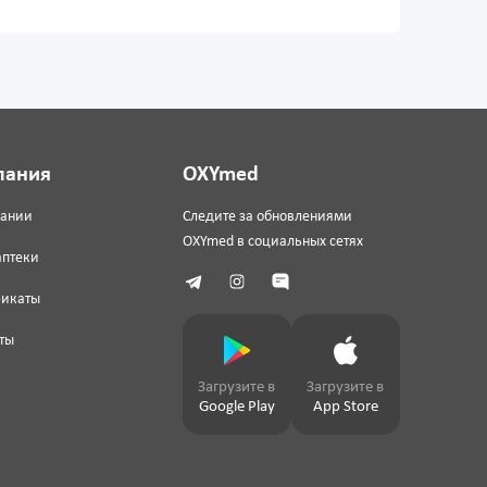
пания
OXYmed
пании
Следите за обновлениями
OXYmed в социальных сетях
аптеки
фикаты
ты
Загрузите в
Загрузите в
Google Play
App Store