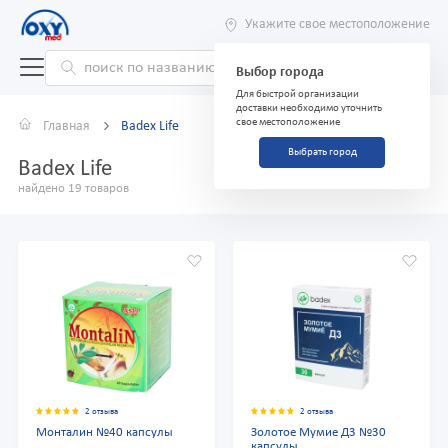
Укажите свое местоположение
Выбор города
Для быстрой организации
доставки необходимо уточнить
свое местоположение
Главная
Badex Life
Выбрать город
Badex Life
найдено 19 товаров
2 отзыва
2 отзыва
Монталин №40 капсулы
Золотое Мумие Д3 №30
капсулы