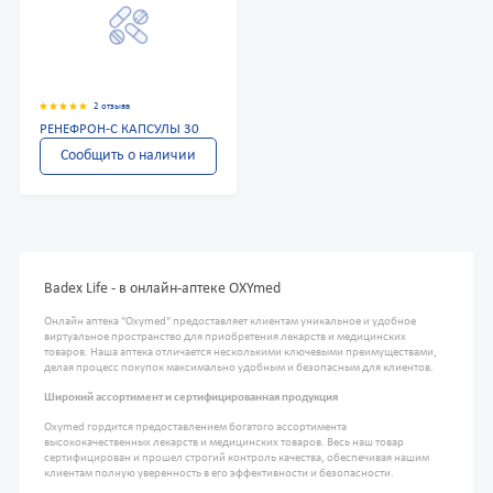
2 отзыва
РЕНЕФРОН-С КАПСУЛЫ 30
Сообщить о наличии
Badex Life - в онлайн-аптеке OXYmed
Онлайн аптека "Oxymed" предоставляет клиентам уникальное и удобное
виртуальное пространство для приобретения лекарств и медицинских
товаров. Наша аптека отличается несколькими ключевыми преимуществами,
делая процесс покупок максимально удобным и безопасным для клиентов.
Широкий ассортимент и сертифицированная продукция
Oxymed гордится предоставлением богатого ассортимента
высококачественных лекарств и медицинских товаров. Весь наш товар
сертифицирован и прошел строгий контроль качества, обеспечивая нашим
клиентам полную уверенность в его эффективности и безопасности.