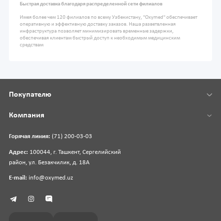
Быстрая доставка благодаря распределенной сети филиалов
Имея более чем 120 филиалов по всему Узбекистану, "Oxymed" обеспечивает
оперативную и эффективную доставку заказов. Наша разветвленная
инфраструктура позволяет минимизировать временные задержки,
обеспечивая клиентам быстрый доступ к необходимым медицинским
средствам
Покупателю
Компания
Горячая линия:
(71) 200-03-03
Адрес:
100044, г. Ташкент, Сергелийский
район, ул. Безакчилик, д. 18А
E-mail:
info@oxymed.uz