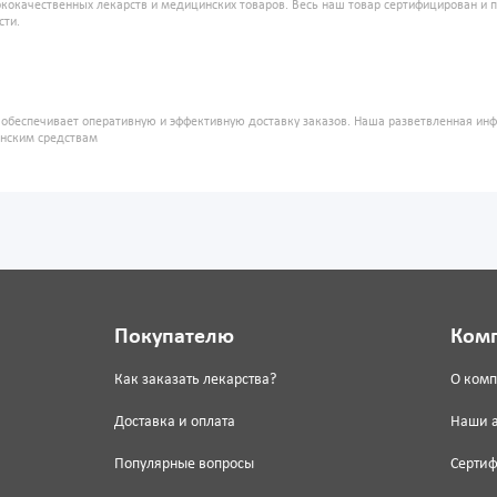
кокачественных лекарств и медицинских товаров. Весь наш товар сертифицирован и 
сти.
" обеспечивает оперативную и эффективную доставку заказов. Наша разветвленная ин
инским средствам
Покупателю
Ком
Как заказать лекарства?
О ком
Доставка и оплата
Наши 
Популярные вопросы
Серти