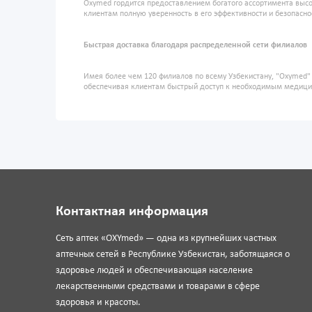
Oxymed гордится предоставлением богатого ассортимента высо
клиентам полную уверенность в его эффективности и безопасно
Быстрая доставка благодаря распределенной сети филиалов
Имея более чем 120 филиалов по всему Узбекистану, "Oxymed
обеспечивая клиентам быстрый доступ к необходимым медиц
Контактная информация
Сеть аптек «OXYmed» — одна из крупнейших частных
аптечных сетей в Республике Узбекистан, заботящаяся о
здоровье людей и обеспечивающая население
лекарственными средствами и товарами в сфере
здоровья и красоты.