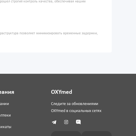
прошел строгий контроль качества, обеспечивая нашим
фраструктура позволяет минимизировать временные задержки,
пания
OXYmed
пании
Следите за обновлениями
OXYmed в социальных сетях
аптеки
фикаты