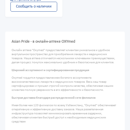
Сообщить о наличии
Asian Pride - в онлайн-аптеке OXYmed
Онлайн аптека "Oxymed" предоставляет клиентам уникальное и удобное
виртуальное пространство для приобретения лекарств и медицинских
товаров. Наша аптека отличается несколькими ключевыми преимуществами,
делая процесс покупок максимально удобным и безопасным для клиентов.
Широкий ассортимент и сертифицированная продукция
Oxymed гордится предоставлением богатого ассортимента
высококачественных лекарств и медицинских товаров. Весь наш товар
сертифицирован и прошел строгий контроль качества, обеспечивая нашим
клиентам полную уверенность в его эффективности и безопасности.
Быстрая доставка благодаря распределенной сети филиалов
Имея более чем 120 филиалов по всему Узбекистану, "Oxymed" обеспечивает
оперативную и эффективную доставку заказов. Наша разветвленная
инфраструктура позволяет минимизировать временные задержки,
обеспечивая клиентам быстрый доступ к необходимым медицинским
средствам