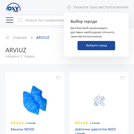
Укажите свое местоположение
Выбор города
Для быстрой организации
доставки необходимо уточнить
свое местоположение
Главная
ARVIUZ
Выбрать город
ARVIUZ
найдено 2 товара
2 отзыва
2 отзыва
Бахилы №500
Шапочки шарлотка №50
синие