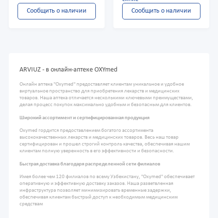
Сообщить о наличии
Сообщить о наличии
ARVIUZ - в онлайн-аптеке OXYmed
Онлайн аптека "Oxymed" предоставляет клиентам уникальное и удобное
виртуальное пространство для приобретения лекарств и медицинских
товаров. Наша аптека отличается несколькими ключевыми преимуществами,
делая процесс покупок максимально удобным и безопасным для клиентов.
Широкий ассортимент и сертифицированная продукция
Oxymed гордится предоставлением богатого ассортимента
высококачественных лекарств и медицинских товаров. Весь наш товар
сертифицирован и прошел строгий контроль качества, обеспечивая нашим
клиентам полную уверенность в его эффективности и безопасности.
Быстрая доставка благодаря распределенной сети филиалов
Имея более чем 120 филиалов по всему Узбекистану, "Oxymed" обеспечивает
оперативную и эффективную доставку заказов. Наша разветвленная
инфраструктура позволяет минимизировать временные задержки,
обеспечивая клиентам быстрый доступ к необходимым медицинским
средствам