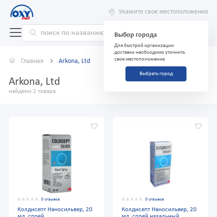
Укажите свое местоположение
Выбор города
Для быстрой организации
доставки необходимо уточнить
свое местоположение
Главная
Arkona, Ltd
Выбрать город
Arkona, Ltd
найдено 2 товара
0 отзывов
0 отзывов
Колдисепт Наносильвер, 20
Колдисепт Наносильвер, 20
мл, спрей
мл, спрей назальный