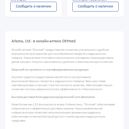
Сообщить о наличии
Сообщить о наличии
Arkona, Ltd - в онлайн-аптеке OXYmed
Онлайн аптека "Oxymed" предоставляет клиентам уникальное и удобное
виртуальное пространство для приобретения лекарств и медицинских
товаров. Наша аптека отличается несколькими ключевыми преимуществами,
делая процесс покупок максимально удобным и безопасным для клиентов.
Широкий ассортимент и сертифицированная продукция
Oxymed гордится предоставлением богатого ассортимента
высококачественных лекарств и медицинских товаров. Весь наш товар
сертифицирован и прошел строгий контроль качества, обеспечивая нашим
клиентам полную уверенность в его эффективности и безопасности.
Быстрая доставка благодаря распределенной сети филиалов
Имея более чем 120 филиалов по всему Узбекистану, "Oxymed" обеспечивает
оперативную и эффективную доставку заказов. Наша разветвленная
инфраструктура позволяет минимизировать временные задержки,
обеспечивая клиентам быстрый доступ к необходимым медицинским
средствам