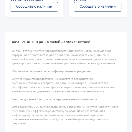
Сообщить о наличии
Сообщить о наличии
AKSU VITAL DOQAL - в онлайн-аптеке OXYmed
Онлайн аптека "Oxymed" предоставляет клиентам уникальное и удобное
виртуальное пространство для приобретения лекарств и медицинских
товаров. Наша аптека отличается несколькими ключевыми преимуществами,
делая процесс покупок максимально удобным и безопасным для клиентов.
Широкий ассортимент и сертифицированная продукция
Oxymed гордится предоставлением богатого ассортимента
высококачественных лекарств и медицинских товаров. Весь наш товар
сертифицирован и прошел строгий контроль качества, обеспечивая нашим
клиентам полную уверенность в его эффективности и безопасности.
Быстрая доставка благодаря распределенной сети филиалов
Имея более чем 120 филиалов по всему Узбекистану, "Oxymed" обеспечивает
оперативную и эффективную доставку заказов. Наша разветвленная
инфраструктура позволяет минимизировать временные задержки,
обеспечивая клиентам быстрый доступ к необходимым медицинским
средствам