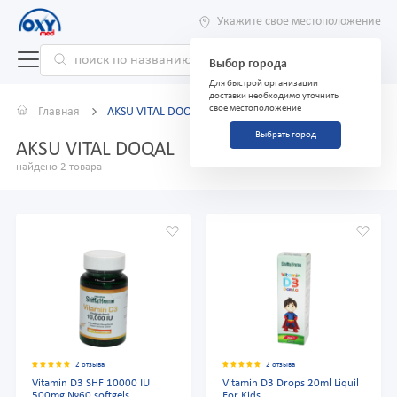
Укажите свое местоположение
Выбор города
Для быстрой организации
доставки необходимо уточнить
свое местоположение
Главная
AKSU VITAL DOQAL
Выбрать город
AKSU VITAL DOQAL
найдено 2 товара
2 отзыва
2 отзыва
Vitamin D3 SHF 10000 IU
Vitamin D3 Drops 20ml Liquil
500mg №60 softgels
For Kids