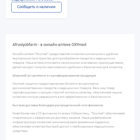
Сообщить о наличии
Afrosiyobfarm - в онлайн-аптеке OXYmed
Онлайн аптека "Oxymed" предоставляет клиентам уникальное и удобное
виртуальное пространство для приобретения лекарств и медицинских
товаров. Наша аптека отличается несколькими ключевыми преимуществами,
делая процесс покупок максимально удобным и безопасным для клиентов.
Широкий ассортимент и сертифицированная продукция
Oxymed гордится предоставлением богатого ассортимента
высококачественных лекарств и медицинских товаров. Весь наш товар
сертифицирован и прошел строгий контроль качества, обеспечивая нашим
клиентам полную уверенность в его эффективности и безопасности.
Быстрая доставка благодаря распределенной сети филиалов
Имея более чем 120 филиалов по всему Узбекистану, "Oxymed" обеспечивает
оперативную и эффективную доставку заказов. Наша разветвленная
инфраструктура позволяет минимизировать временные задержки,
обеспечивая клиентам быстрый доступ к необходимым медицинским
средствам