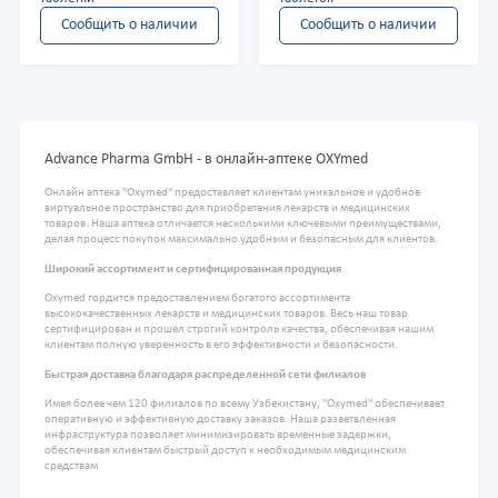
Сообщить о наличии
Сообщить о наличии
Advance Pharma GmbH - в онлайн-аптеке OXYmed
Онлайн аптека "Oxymed" предоставляет клиентам уникальное и удобное
виртуальное пространство для приобретения лекарств и медицинских
товаров. Наша аптека отличается несколькими ключевыми преимуществами,
делая процесс покупок максимально удобным и безопасным для клиентов.
Широкий ассортимент и сертифицированная продукция
Oxymed гордится предоставлением богатого ассортимента
высококачественных лекарств и медицинских товаров. Весь наш товар
сертифицирован и прошел строгий контроль качества, обеспечивая нашим
клиентам полную уверенность в его эффективности и безопасности.
Быстрая доставка благодаря распределенной сети филиалов
Имея более чем 120 филиалов по всему Узбекистану, "Oxymed" обеспечивает
оперативную и эффективную доставку заказов. Наша разветвленная
инфраструктура позволяет минимизировать временные задержки,
обеспечивая клиентам быстрый доступ к необходимым медицинским
средствам