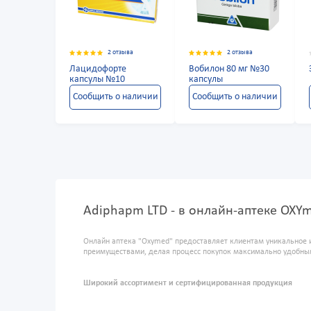
2 отзыва
2 отзыва
Лацидофорте
Вобилон 80 мг №30
капсулы №10
капсулы
Сообщить о наличии
Сообщить о наличии
Adiphapm LTD - в онлайн-аптеке OXY
Онлайн аптека "Oxymed" предоставляет клиентам уникальное 
преимуществами, делая процесс покупок максимально удобны
Широкий ассортимент и сертифицированная продукция