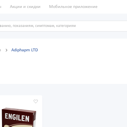
ы
Акции и скидки
Мобильное приложение
и
Adiphapm LTD