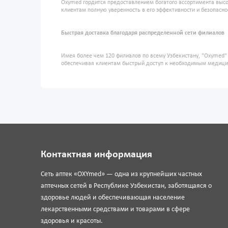
Oxymed гордится предоставлением богатого ассортимента высо
клиентам полную уверенность в его эффективности и безопасно
Быстрая доставка благодаря распределенной сети филиалов
Имея более чем 120 филиалов по всему Узбекистану, "Oxymed
обеспечивая клиентам быстрый доступ к необходимым медиц
Контактная информация
Сеть аптек «OXYmed» — одна из крупнейших частных
аптечных сетей в Республике Узбекистан, заботящаяся о
здоровье людей и обеспечивающая население
лекарственными средствами и товарами в сфере
здоровья и красоты.