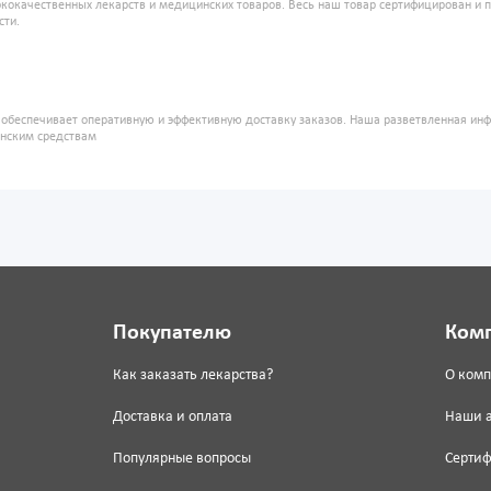
кокачественных лекарств и медицинских товаров. Весь наш товар сертифицирован и 
сти.
" обеспечивает оперативную и эффективную доставку заказов. Наша разветвленная ин
инским средствам
Покупателю
Ком
Как заказать лекарства?
О ком
Доставка и оплата
Наши 
Популярные вопросы
Серти