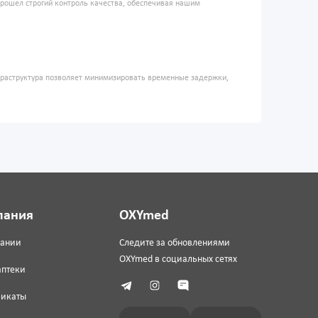
прошел строгий контроль качества, обеспечивая нашим
фраструктура позволяет минимизировать временные задержки,
пания
OXYmed
пании
Следите за обновлениями
OXYmed в социальных сетях
аптеки
фикаты