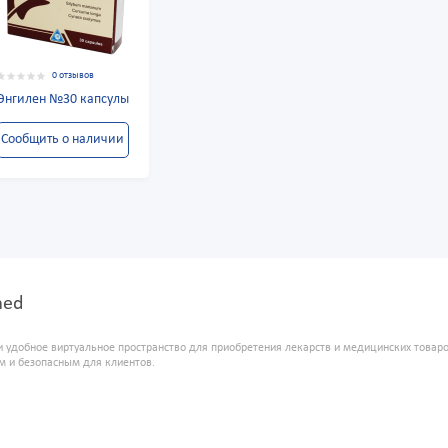
0 отзывов
Энгилен №30 капсулы
Сообщить о наличии
med
и удобное виртуальное пространство для приобретения лекарств и медицинских това
м и безопасным для клиентов.