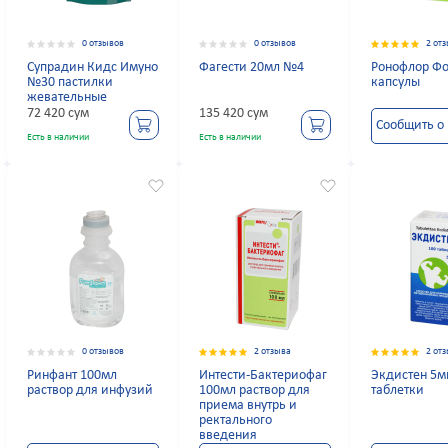
0 отзывов
0 отзывов
2 от
Супрадин Кидс Имуно
Фагести 20мл №4
Ронофлор Ф
№30 пастилки
капсулы
жевательные
72 420 сум
135 420 сум
Сообщить о
Есть в наличии
Есть в наличии
0 отзывов
2 отзыва
2 от
Ринфант 100мл
Интести-Бактериофаг
Экдистен 5м
раствор для инфузий
100мл раствор для
таблетки
приема внутрь и
ректального
введения