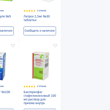
зыва
2 отзыва
орте №9
Летроз 2,5мг №30
таблетки
 наличии
Сообщить о наличии
зыва
2 отзыва
г №100
Бактериофаг
стафилококковый 100
мл раствор для
приема внутрь