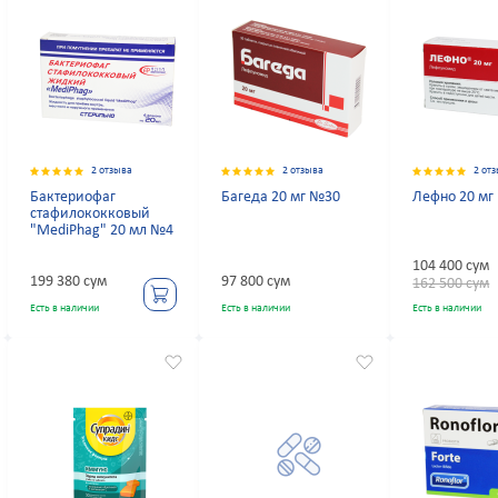
2 отзыва
2 отзыва
2 от
Бактериофаг
Багеда 20 мг №30
Лефно 20 мг
стафилококковый
"MediPhag" 20 мл №4
104 400 сум
199 380 сум
97 800 сум
162 500 сум
Есть в наличии
Есть в наличии
Есть в наличии