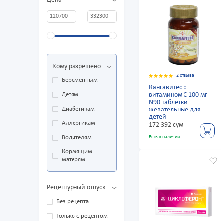
Цена
-
Кому разрешено
2 отзыва
Беременным
Кангавитес с
Детям
витамином С 100 мг
N90 таблетки
Диабетикам
жевательные для
детей
Аллергикам
172 392 сум
Водителям
Есть в наличии
Кормящим
матерям
Рецептурный отпуск
Без рецепта
Только с рецептом