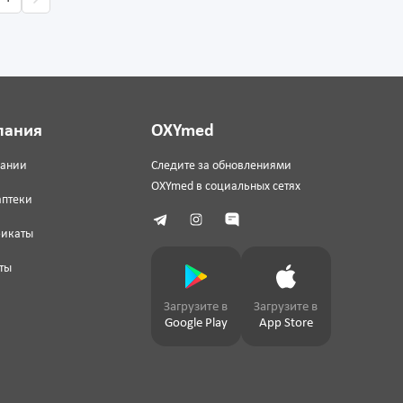
пания
OXYmed
пании
Следите за обновлениями
OXYmed в социальных сетях
аптеки
фикаты
ты
Загрузите в
Загрузите в
Google Play
App Store