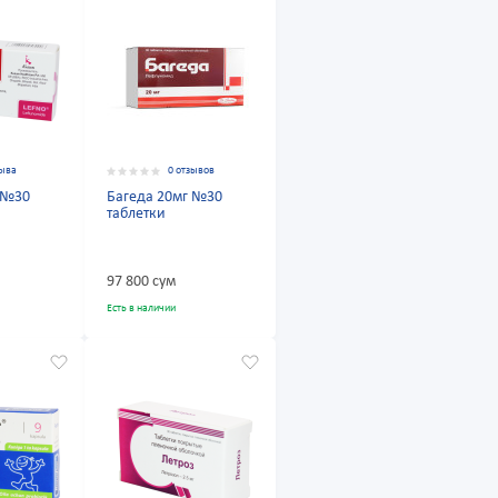
зыва
0 отзывов
 №30
Багеда 20мг №30
таблетки
97 800 сум
Есть в наличии