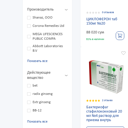
Производитель
0 отзывов
Shanaz, ООО
ЦИКЛОФЕРОН таб
150мг №20
Corona Remedies Ltd
88 020 сум
MEGA LIFESCIENCES
PUBLIC COMPA
Есть в наличии
Abbott Laboratories
B.V
Показать все
Действующее
вещество
bet
radix ginseng
2 отзыва
Extr.ginseng
Бактериофаг
ВВ-12
стафилококковый 20
мл №4 раствор для
приема внутрь
Показать все