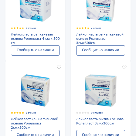
2 отзыва
2 отзыва
Лейкопластырь тканевая
Лейкопластырь на тканевой
основа Ролепласт 4 см х 500
основе Ролепласт
см
3смх500см
Сообщить о наличии
Сообщить о наличии
2 отзыва
0 отзывов
Лейкопластырь на тканевой
Лейкопластырь ткан.основа
основе Ролепласт
Ролепласт 3смх300см
2смх500см
Сообщить о наличии
Сообщить о наличии