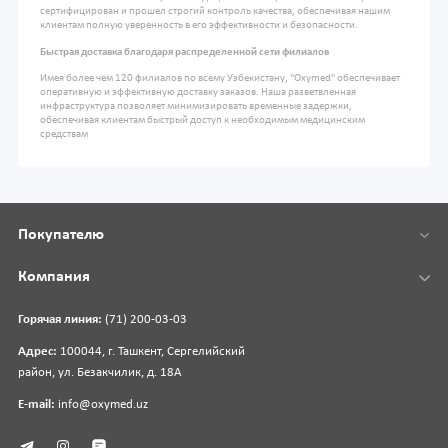
сертифицирован и прошел строгий контроль качества, обеспечивая нашим
клиентам полную уверенность в его эффективности и безопасности.
Быстрая доставка благодаря распределенной сети филиалов
Имея более чем 120 филиалов по всему Узбекистану, "Oxymed" обеспечивает
оперативную и эффективную доставку заказов. Наша разветвленная
инфраструктура позволяет минимизировать временные задержки,
обеспечивая клиентам быстрый доступ к необходимым медицинским
средствам
Покупателю
Компания
Горячая линия:
(71) 200-03-03
Адрес:
100044, г. Ташкент, Сергелийский
район, ул. Безакчилик, д. 18А
E-mail:
info@oxymed.uz