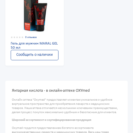
0 отзывов
Гель для мужчин MARAL GEL
50 мл
Сообщить о наличии
Янтарная кислота - в онлайн-аптеке OXYmed
Онлайн аптека "Oxymed" предоставляет клиентам уникальное и удобное
виртуальное пространство для приобретения лекарств и медицинских
товаров. Наша аптека отличается несколькими ключевыми преимуществами,
делая процесс покупок максимально удобным и безопасным для клиентов.
Широкий ассортимент и сертифицированная продукция
Oxymed гордится предоставлением богатого ассортимента
высококачественных лекарств и медицинских товаров. Весь наш товар