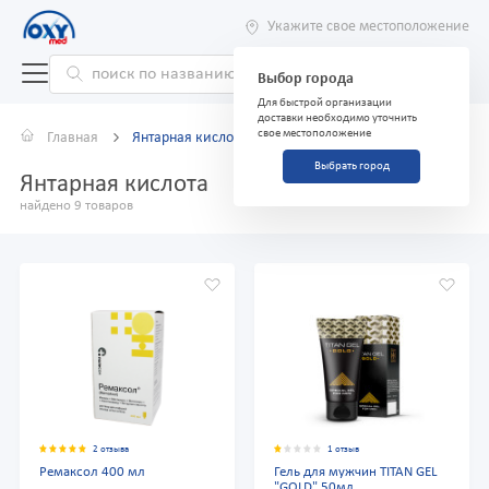
Укажите свое местоположение
Выбор города
Для быстрой организации
доставки необходимо уточнить
свое местоположение
Главная
Янтарная кислота
Выбрать город
Янтарная кислота
найдено 9 товаров
2 отзыва
1 отзыв
Ремаксол 400 мл
Гель для мужчин TITAN GEL
"GOLD" 50мл