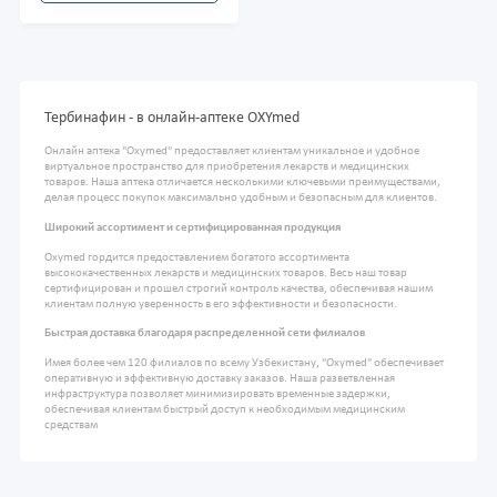
Тербинафин - в онлайн-аптеке OXYmed
Онлайн аптека "Oxymed" предоставляет клиентам уникальное и удобное
виртуальное пространство для приобретения лекарств и медицинских
товаров. Наша аптека отличается несколькими ключевыми преимуществами,
делая процесс покупок максимально удобным и безопасным для клиентов.
Широкий ассортимент и сертифицированная продукция
Oxymed гордится предоставлением богатого ассортимента
высококачественных лекарств и медицинских товаров. Весь наш товар
сертифицирован и прошел строгий контроль качества, обеспечивая нашим
клиентам полную уверенность в его эффективности и безопасности.
Быстрая доставка благодаря распределенной сети филиалов
Имея более чем 120 филиалов по всему Узбекистану, "Oxymed" обеспечивает
оперативную и эффективную доставку заказов. Наша разветвленная
инфраструктура позволяет минимизировать временные задержки,
обеспечивая клиентам быстрый доступ к необходимым медицинским
средствам