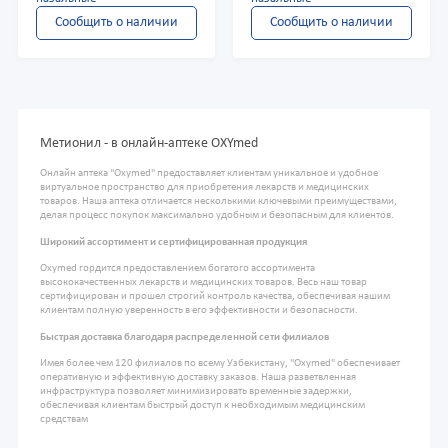
Сообщить о наличии
Сообщить о наличии
Метионил - в онлайн-аптеке OXYmed
Онлайн аптека "Oxymed" предоставляет клиентам уникальное и удобное
виртуальное пространство для приобретения лекарств и медицинских
товаров. Наша аптека отличается несколькими ключевыми преимуществами,
делая процесс покупок максимально удобным и безопасным для клиентов.
Широкий ассортимент и сертифицированная продукция
Oxymed гордится предоставлением богатого ассортимента
высококачественных лекарств и медицинских товаров. Весь наш товар
сертифицирован и прошел строгий контроль качества, обеспечивая нашим
клиентам полную уверенность в его эффективности и безопасности.
Быстрая доставка благодаря распределенной сети филиалов
Имея более чем 120 филиалов по всему Узбекистану, "Oxymed" обеспечивает
оперативную и эффективную доставку заказов. Наша разветвленная
инфраструктура позволяет минимизировать временные задержки,
обеспечивая клиентам быстрый доступ к необходимым медицинским
средствам