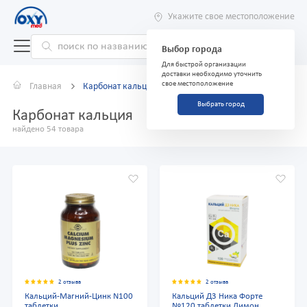
Укажите свое местоположение
Выбор города
Для быстрой организации
доставки необходимо уточнить
свое местоположение
Главная
Карбонат кальция
Выбрать город
Карбонат кальция
найдено 54 товара
2 отзыва
2 отзыва
Кальций-Магний-Цинк N100
Кальций Д3 Ника Форте
таблетки
№120 таблетки Лимон