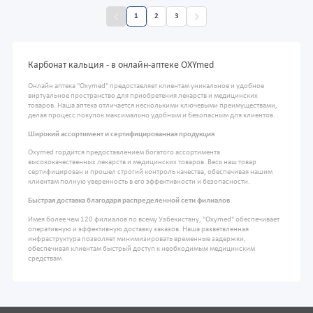
1
2
3
Карбонат кальция - в онлайн-аптеке OXYmed
Онлайн аптека "Oxymed" предоставляет клиентам уникальное и удобное
виртуальное пространство для приобретения лекарств и медицинских
товаров. Наша аптека отличается несколькими ключевыми преимуществами,
делая процесс покупок максимально удобным и безопасным для клиентов.
Широкий ассортимент и сертифицированная продукция
Oxymed гордится предоставлением богатого ассортимента
высококачественных лекарств и медицинских товаров. Весь наш товар
сертифицирован и прошел строгий контроль качества, обеспечивая нашим
клиентам полную уверенность в его эффективности и безопасности.
Быстрая доставка благодаря распределенной сети филиалов
Имея более чем 120 филиалов по всему Узбекистану, "Oxymed" обеспечивает
оперативную и эффективную доставку заказов. Наша разветвленная
инфраструктура позволяет минимизировать временные задержки,
обеспечивая клиентам быстрый доступ к необходимым медицинским
средствам