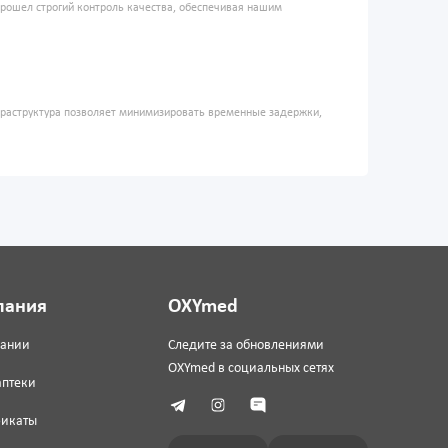
прошел строгий контроль качества, обеспечивая нашим
фраструктура позволяет минимизировать временные задержки,
пания
OXYmed
пании
Следите за обновлениями
OXYmed в социальных сетях
аптеки
фикаты