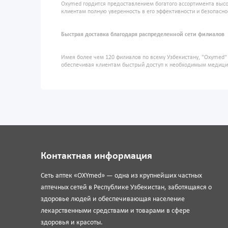
Oxymed гордится предоставлением богатого ассортимента высо
клиентам полную уверенность в его эффективности и безопасно
Быстрая доставка благодаря распределенной сети филиалов
Имея более чем 120 филиалов по всему Узбекистану, "Oxymed
обеспечивая клиентам быстрый доступ к необходимым медиц
Контактная информация
Сеть аптек «OXYmed» — одна из крупнейших частных
аптечных сетей в Республике Узбекистан, заботящаяся о
здоровье людей и обеспечивающая население
лекарственными средствами и товарами в сфере
здоровья и красоты.