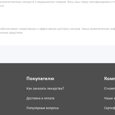
кокачественных лекарств и медицинских товаров. Весь наш товар сертифицирован и 
сти.
" обеспечивает оперативную и эффективную доставку заказов. Наша разветвленная ин
инским средствам
Покупателю
Ком
Как заказать лекарства?
О ком
Доставка и оплата
Наши 
Популярные вопросы
Серти