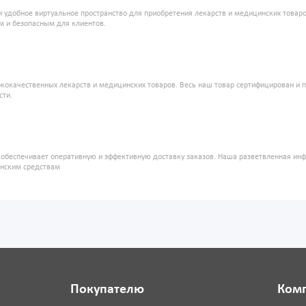
и удобное виртуальное пространство для приобретения лекарств и медицинских това
м и безопасным для клиентов.
кокачественных лекарств и медицинских товаров. Весь наш товар сертифицирован и 
сти.
" обеспечивает оперативную и эффективную доставку заказов. Наша разветвленная ин
инским средствам
Покупателю
Ком