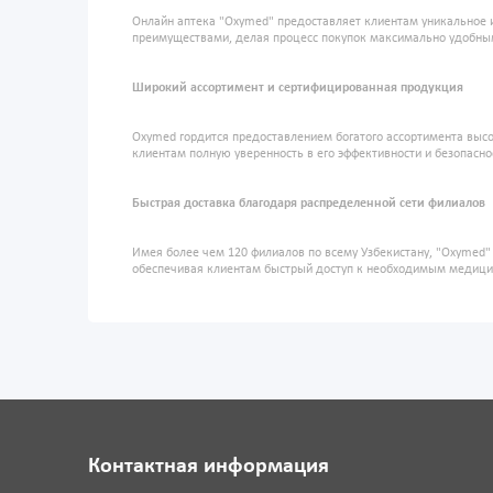
Онлайн аптека "Oxymed" предоставляет клиентам уникальное 
преимуществами, делая процесс покупок максимально удобны
Широкий ассортимент и сертифицированная продукция
Oxymed гордится предоставлением богатого ассортимента высо
клиентам полную уверенность в его эффективности и безопасно
Быстрая доставка благодаря распределенной сети филиалов
Имея более чем 120 филиалов по всему Узбекистану, "Oxymed
обеспечивая клиентам быстрый доступ к необходимым медиц
Контактная информация