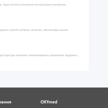
ров. Наша аптека отличается несколькими ключевыми
прошел строгий контроль качества, обеспечивая нашим
фраструктура позволяет минимизировать временные задержки,
пания
OXYmed