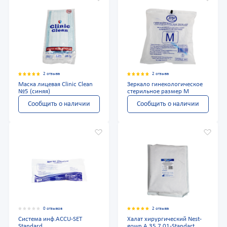
2 отзыва
2 отзыва
Маска лицевая Clinic Clean
Зеркало гинекологическое
№5 (синяя)
стерильное размер M
Сообщить о наличии
Сообщить о наличии
0 отзывов
2 отзыва
Система инф.ACCU-SET
Халат хирургический Nest-
Standard
gown A.35.7.01-Standart