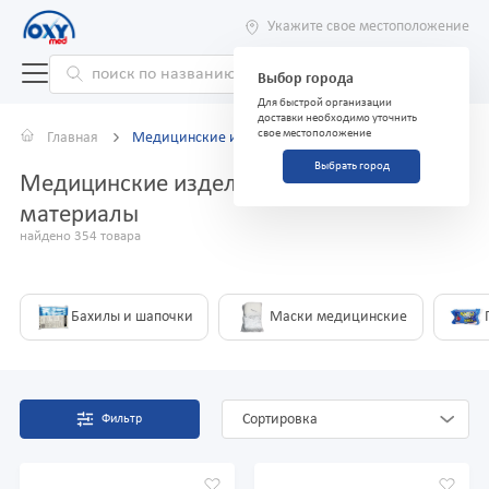
Укажите свое местоположение
Выбор города
Для быстрой организации
доставки необходимо уточнить
свое местоположение
Главная
Медицинские изделия и расходные материалы
Выбрать город
Медицинские изделия и расходные
материалы
найдено 354 товара
Бахилы и шапочки
Маски медицинские
Сортировка
Фильтр