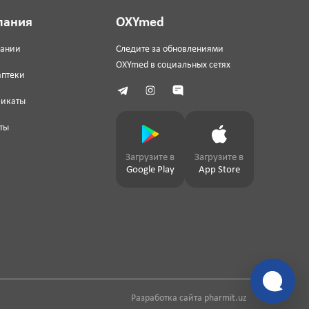
пания
OXYmed
пании
Следите за обновлениями
OXYmed в социальных сетях
аптеки
фикаты
ты
Загрузите в
Загрузите в
Google Play
App Store
Разработка сайта
pharmit.uz