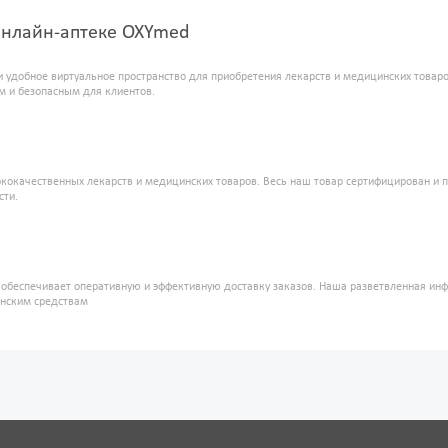
 онлайн-аптеке OXYmed
и удобное виртуальное пространство для приобретения лекарств и медицинских това
м и безопасным для клиентов.
кокачественных лекарств и медицинских товаров. Весь наш товар сертифицирован и 
сти.
" обеспечивает оперативную и эффективную доставку заказов. Наша разветвленная ин
инским средствам