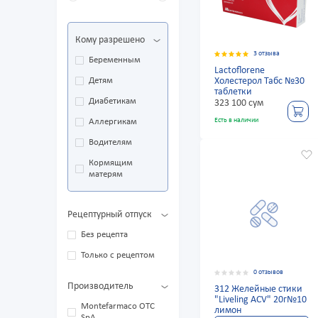
Кому разрешено
3 отзыва
Беременным
Lactoflorene
Детям
Холестерол Табс №30
таблетки
Диабетикам
323 100 сум
Есть в наличии
Аллергикам
Водителям
Кормящим
матерям
Рецептурный отпуск
Без рецепта
Только с рецептом
0 отзывов
Производитель
312 Желейные стики
"Liveling ACV" 20г№10
Montefarmaco OTC
лимон
SpA