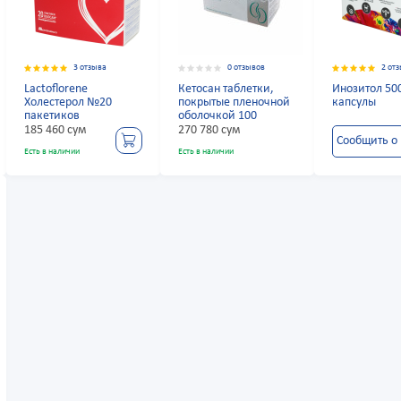
3 отзыва
0 отзывов
2 от
Lactoflorene
Кетосан таблетки,
Инозитол 50
Холестерол №20
покрытые пленочной
капсулы
пакетиков
оболочкой 100
185 460 сум
270 780 сум
Сообщить о
Есть в наличии
Есть в наличии