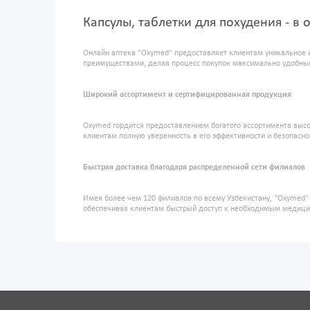
Капсулы, таблетки для похудения - в
Онлайн аптека "Oxymed" предоставляет клиентам уникальное 
преимуществами, делая процесс покупок максимально удобны
Широкий ассортимент и сертифицированная продукция
Oxymed гордится предоставлением богатого ассортимента высо
клиентам полную уверенность в его эффективности и безопасно
Быстрая доставка благодаря распределенной сети филиалов
Имея более чем 120 филиалов по всему Узбекистану, "Oxymed
обеспечивая клиентам быстрый доступ к необходимым медиц