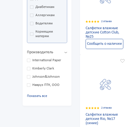
Диабетикам
Аллергикам
2 отзыва
Водителям
Салфетки влажные
Кормящим
детские Cotton Club,
матерям
№25
Сообщить о наличии
Производитель
International Paper
Kimberly Clark
Johnson&Johnson
Навруз ПТК, ООО
Показать все
2 отзыва
Салфетки влажные
детские Rio, №17
(синие)