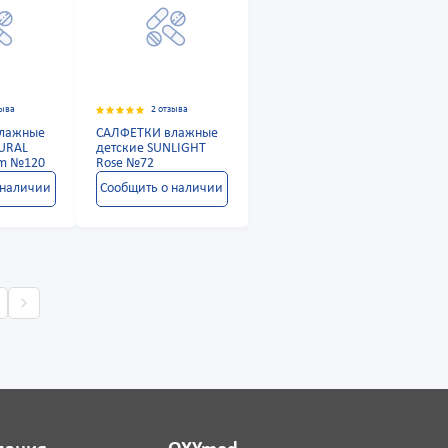
зыва
2 отзыва
лажные
САЛФЕТКИ влажные
TURAL
детские SUNLIGHT
om №120
Rose №72
 наличии
Сообщить о наличии