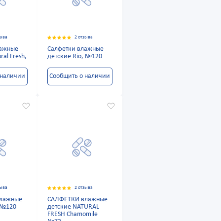
зыва
2 отзыва
лажные
Салфетки влажные
ral Fresh,
детские Rio, №120
 наличии
Сообщить о наличии
зыва
2 отзыва
лажные
САЛФЕТКИ влажные
 №120
детские NATURAL
FRESH Chamomile