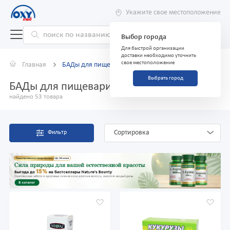
Укажите свое местоположение
Выбор города
Для быстрой организации
доставки необходимо уточнить
свое местоположение
Главная
БАДы для пищеварительной системы
Выбрать город
БАДы для пищеварительной системы
найдено 53 товара
Сортировка
Фильтр