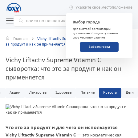
Укажите свое местоположение
Выбор города
Для быстрой организации
доставки необходимо уточнить
свое местоположение
Главная
Vichy Liftactiv Supreme Vitamin C сыворотка: что это
за продукт и как он применяется
Выбрать город
Vichy Liftactiv Supreme Vitamin C
сыворотка: что это за продукт и как он
применяется
и
Акции
Лекарства
Здоровье
Питание
Красота
Дети
Что это за продукт и для чего он используется
Vichy Liftactiv Supreme Vitamin C
— это косметическая