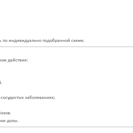
нь по индивидуально подобранной схеме.
мом действия:
й.
-сосудистых заболеваниях;
озов.
вки дозы.