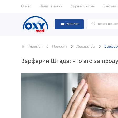
О нас
Наши аптеки
Справочники
Контакт
Каталог
Главная
Новости
Лекарства
Варфари
Варфарин Штада: что это за проду