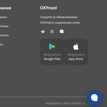
пания
OXYmed
пании
Следите за обновлениями
OXYmed в социальных сетях
аптеки
фикаты
ты
Загрузите в
Загрузите в
Google Play
App Store
Разработка сайта
pharmit.uz