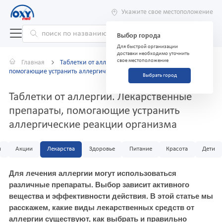
Укажите свое местоположение
Выбор города
Для быстрой организации
доставки необходимо уточнить
свое местоположение
Главная
Таблетки от аллергии. Лекарственные препараты,
помогающие устранить аллергические реакции организма
Выбрать город
Таблетки от аллергии. Лекарственные
препараты, помогающие устранить
аллергические реакции организма
и
Акции
Лекарства
Здоровье
Питание
Красота
Дети
Для лечения аллергии могут использоваться
различные препараты. Выбор зависит активного
вещества и эффективности действия. В этой статье мы
расскажем, какие виды лекарственных средств от
аллергии существуют, как выбрать и правильно