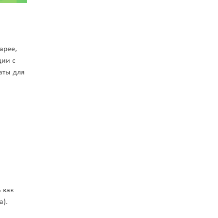
арее,
ции с
аты для
 как
а).