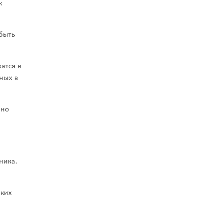
к
быть
атся в
ных в
ьно
ника.
аких