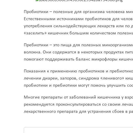
Пробиотики – полезные для организма человека ми
Естественными источниками пробиотиков для челове
употребления сильнодействующих лекарств или по д
«заселить» кишечник большим количеством полезны
Пребиотики – это пища для полезных микоорганиз
волокна. Они содержатся в некоторых продуктах пита
помогают поддерживать баланс микрофлоры кишечни
Показания к применению пробиотиков и пребиотико
лечении диареи, запоров, синдрома «ленивого» киш
пробиотики и пребиотики могут помочь улучшить сос
Многие препараты от заболеваний кишечника у взр
рекомендуется проконсультироваться со своим леча
лекарственного препарата для устранения сбоев в р