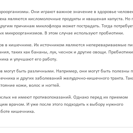
кроорганизмы. Они играют важное значение в здоровье человек
ка являются кисломолочные продукты и квашеная капуста. Но 
ругим причинам миклофлора может пострадать. Тогда потребуе
х микроорганизмов. В этом случае используют пробиотики.
мов в кишечнике. Их источником являются неперевариваемые п
ния, таких как бананы, лук, чеснок и другие овощи. Пребиотики
ка и улучшают его работу.
в могут быть различными. Например, они могут быть полезны 
ечника и других заболеваний желудочно-кишечного тракта. Та
тояние кожи, волос и ногтей.
ослых не имеют противопоказаний. Однако перед их приемом
щим врачом. И уже после этого подходить к выбору нужного
аботе кишечника.