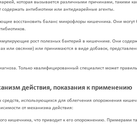
иареей, которая вызывается различными причинами, такими ка
т содержать антибиотики или антидиарейные агенты.
ющие восстановить баланс микрофлоры кишечника. Они могут 
тибиотиков.
имулирующие рост полезных бактерий в кишечнике. Они содерж
нах или овсянке) или принимаются в виде добавок, представлен
диагноза. Только квалифицированный специалист может правил
ханизм действия, показания к применению
х средств, использующихся для облегчения опорожнения кишеч
висимости от механизма действия:
го кишечника, что приводит к его опорожнению. Примерами т