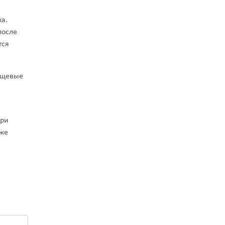
а.
после
тся
ищевые
при
кже