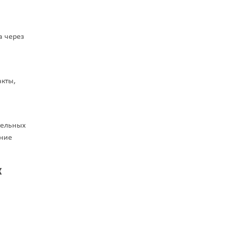
 через
акты,
тельных
ение
к