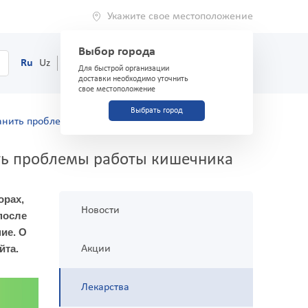
Укажите свое местоположение
Выбор города
0
Корзина
Ru
Uz
(71) 200-03-03
Для быстрой организации
доставки необходимо уточнить
свое местоположение
Выбрать город
ранить проблемы работы кишечника
ть проблемы работы кишечника
орах,
Новости
после
ие. О
йта.
Акции
Лекарства