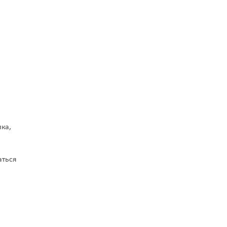
ка,
аться